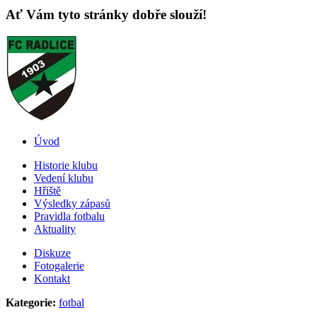
Ať Vám tyto stránky dobře slouží!
Úvod
Historie klubu
Vedení klubu
Hřiště
Výsledky zápasů
Pravidla fotbalu
Aktuality
Diskuze
Fotogalerie
Kontakt
Kategorie:
fotbal