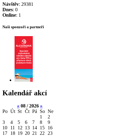
Návštěv
: 29381
Dnes
: 0
Online
: 1
Naši sponzoři a partneři
Kalendář akcí
«
08 / 2026
»
Po
Út
St
Čt
Pá
So
Ne
1
2
3
4
5
6
7
8
9
10
11
12
13
14
15
16
17
18
19
20
21
22
23