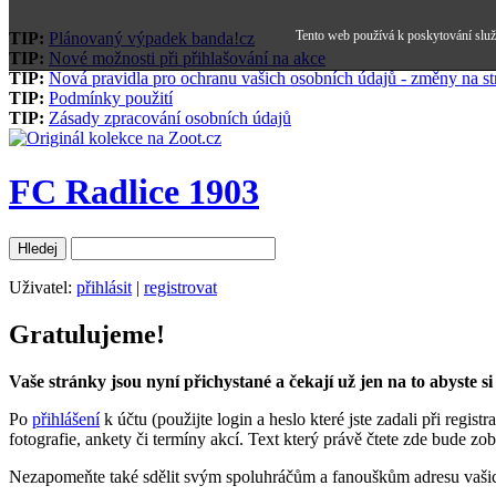
Tento web používá k poskytování služe
TIP:
Plánovaný výpadek banda!cz
TIP:
Nové možnosti při přihlašování na akce
TIP:
Nová pravidla pro ochranu vašich osobních údajů - změny na s
TIP:
Podmínky použití
TIP:
Zásady zpracování osobních údajů
FC Radlice 1903
Uživatel:
přihlásit
|
registrovat
Gratulujeme!
Vaše stránky jsou nyní přichystané a čekají už jen na to abyste s
Po
přihlášení
k účtu (použijte login a heslo které jste zadali při regi
fotografie, ankety či termíny akcí. Text který právě čtete zde bude z
Nezapomeňte také sdělit svým spoluhráčům a fanouškům adresu vašic