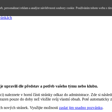
b, personalizaci reklam a analýze návštěvnosti soubory cookie. Používáním tohoto webu s tím
tránkách
i je upravili dle představ a potřeb vašeho týmu nebo klubu.
straci) naleznete v horní části stránky odkaz do administrace. Zde si nás
obrazen pouze do doby než vložíte svůj vlastní obsah. Poté automaticky z
h nových stránek. Využijte možnosti
zaslat jim snadno pozvánku
.